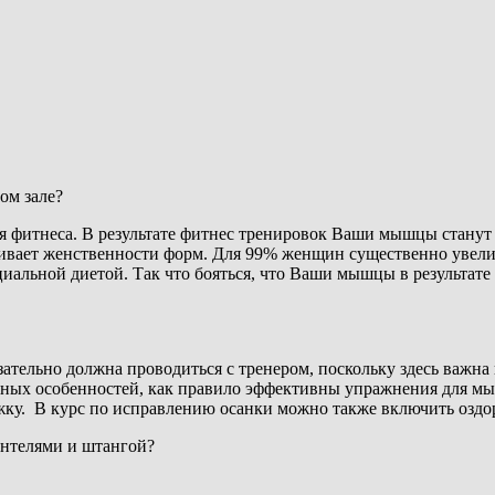
ом зале?
ся фитнеса. В результате фитнес тренировок Ваши мышцы стану
вает женственности форм. Для 99% женщин существенно увелич
альной диетой. Так что бояться, что Ваши мышцы в результате
язательно должна проводиться с тренером, поскольку здесь важн
ых особенностей, как правило эффективны упражнения для мыш
тяжку. В курс по исправлению осанки можно также включить озд
антелями и штангой?